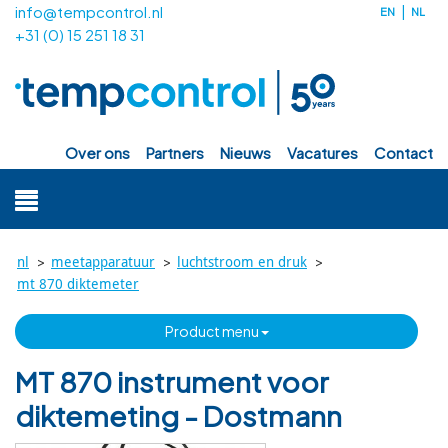
info@tempcontrol.nl
EN
NL
+31 (0) 15 251 18 31
over ons
partners
nieuws
vacatures
contact
>
>
>
nl
meetapparatuur
luchtstroom en druk
mt 870 diktemeter
product menu
MT 870 instrument voor
diktemeting - Dostmann