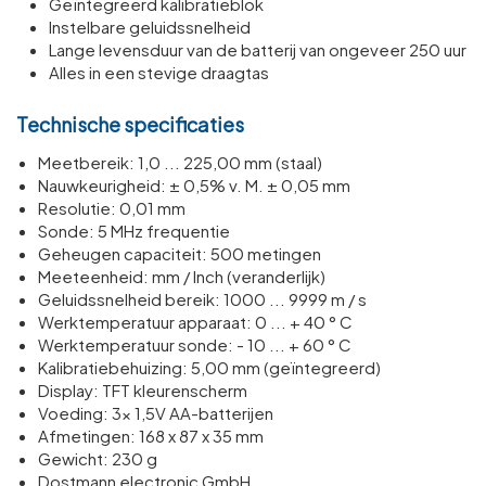
Geïntegreerd kalibratieblok
Instelbare geluidssnelheid
Lange levensduur van de batterij van ongeveer 250 uur
Alles in een stevige draagtas
Technische specificaties
Meetbereik: 1,0 ... 225,00 mm (staal)
Nauwkeurigheid: ± 0,5% v. M. ± 0,05 mm
Resolutie: 0,01 mm
Sonde: 5 MHz frequentie
Geheugen capaciteit: 500 metingen
Meeteenheid: mm / Inch (veranderlijk)
Geluidssnelheid bereik: 1000 ... 9999 m / s
Werktemperatuur apparaat: 0 ... + 40 ° C
Werktemperatuur sonde: - 10 ... + 60 ° C
Kalibratiebehuizing: 5,00 mm (geïntegreerd)
Display: TFT kleurenscherm
Voeding: 3x 1,5V AA-batterijen
Afmetingen: 168 x 87 x 35 mm
Gewicht: 230 g
Dostmann electronic GmbH