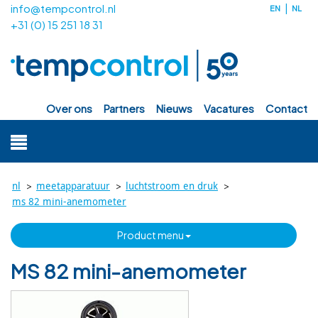
info@tempcontrol.nl
EN
NL
+31 (0) 15 251 18 31
over ons
partners
nieuws
vacatures
contact
>
>
>
nl
meetapparatuur
luchtstroom en druk
ms 82 mini-anemometer
product menu
MS 82 mini-anemometer