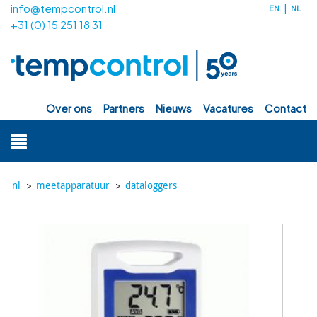
info@tempcontrol.nl
EN
NL
+31 (0) 15 251 18 31
over ons
partners
nieuws
vacatures
contact
>
>
nl
meetapparatuur
dataloggers