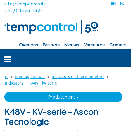
info@tempcontrol.nl
EN
NL
+31 (0) 15 251 18 31
over ons
partners
nieuws
vacatures
contact
>
>
>
nl
meetapparatuur
indicators en thermometers
>
indicators
k48v - kv-serie
product menu
K48V - KV-serie - Ascon
Tecnologic