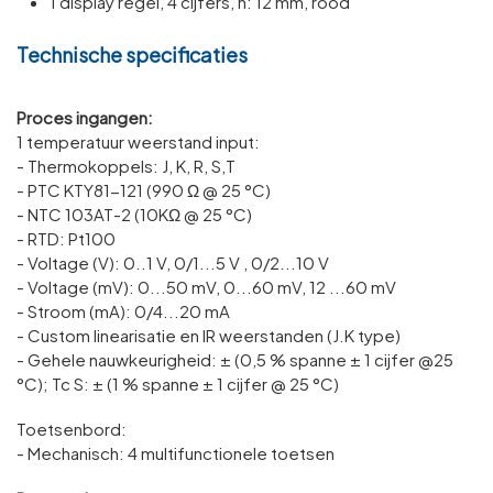
1 display regel, 4 cijfers, h: 12 mm, rood
Technische specificaties
Proces ingangen:
1 temperatuur weerstand input:
- Thermokoppels: J, K, R, S,T
- PTC KTY81-121 (990 Ω @ 25 °C)
- NTC 103AT-2 (10KΩ @ 25 °C)
- RTD: Pt100
- Voltage (V): 0..1 V, 0/1...5 V , 0/2...10 V
- Voltage (mV): 0...50 mV, 0...60 mV, 12 ...60 mV
- Stroom (mA): 0/4...20 mA
- Custom linearisatie en IR weerstanden (J.K type)
- Gehele nauwkeurigheid: ± (0,5 % spanne ± 1 cijfer @25
°C); Tc S: ± (1 % spanne ± 1 cijfer @ 25 °C)
Toetsenbord:
- Mechanisch: 4 multifunctionele toetsen