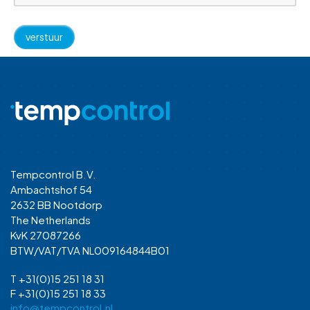
Tempcontrol B.V.
Ambachtshof 54
2632 BB Nootdorp
The Netherlands
KvK 27087266
BTW/VAT/TVA NL009164844B01
T +31(0)15 251 18 31
F +31(0)15 251 18 33
info@tempcontrol.nl