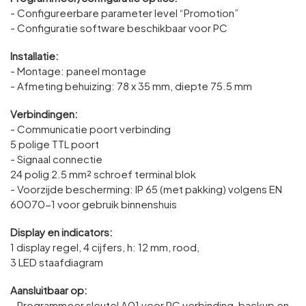
- Configureerbare parameter level “Promotion”
- Configuratie software beschikbaar voor PC
Installatie:
- Montage: paneel montage
- Afmeting behuizing: 78 x 35 mm, diepte 75.5 mm
Verbindingen:
- Communicatie poort verbinding
5 polige TTL poort
- Signaal connectie
24 polig 2.5 mm² schroef terminal blok
- Voorzijde bescherming: IP 65 (met pakking) volgens EN
60070-1 voor gebruik binnenshuis
Display en indicators:
1 display regel, 4 cijfers, h: 12 mm, rood,
3 LED staafdiagram
Aansluitbaar op:
- Programmeer sleutel A01 voor PC verbinding, backup en