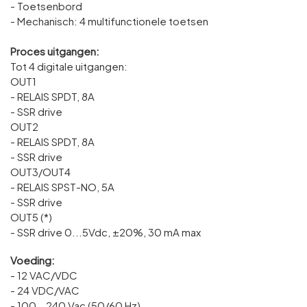
- Toetsenbord
- Mechanisch: 4 multifunctionele toetsen
Proces uitgangen:
Tot 4 digitale uitgangen:
OUT1
- RELAIS SPDT, 8A
- SSR drive
OUT2
- RELAIS SPDT, 8A
- SSR drive
OUT3/OUT4
- RELAIS SPST-NO, 5A
- SSR drive
OUT5 (*)
- SSR drive 0...5Vdc, ±20%, 30 mA max
Voeding:
- 12 VAC/VDC
- 24 VDC/VAC
- 100… 240 Vac (50/60 Hz)