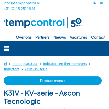
info@tempcontrol.nl
EN
NL
+31 (0) 15 251 18 31
over ons
partners
nieuws
vacatures
contact
>
>
>
nl
meetapparatuur
indicators en thermometers
>
indicators
k31v - kv-serie
product menu
K31V - KV-serie - Ascon
Tecnologic