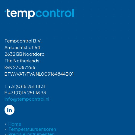
Tempcontrol B.V.
Ambachtshof 54
2632 BB Nootdorp
The Netherlands
KvK 27087266
BTW/VAT/TVA NL009164844B01
T +31(0)15 251 18 31
F +31(0)15 251 18 33
info@tempcontrol.nl
Home
Temperatuursensoren
Precisie instrumenten