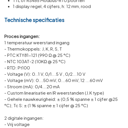
TTL of RS485 Modbus-RTU poorten
1 display regel, 4 cijfers, h: 12 mm, rood
Technische specificaties
Proces ingangen:
1 temperatuur weerstand ingang
- Thermokoppels: J, K, R, S, T
- PTC KTY81-121 (990 Ω @ 25 °C)
- NTC 103AT-2 (10KΩ @ 25 °C)
- RTD: Pt100
- Voltage (V): 0..1 V, 0/1...5 V , 0/2...10 V
- Voltage (mV): 0...50 mV, 0...60 mV, 12 ...60 mV
- Stroom (mA): 0/4...20 mA
- Custom linearisatie en IR weerstanden (J.K type)
- Gehele nauwkeurigheid: ± (0,5 % spanne ± 1 cijfer @25
°C); Tc S: ± (1 % spanne ± 1 cijfer @ 25 °C)
2 digitale ingangen:
- Vrij voltage