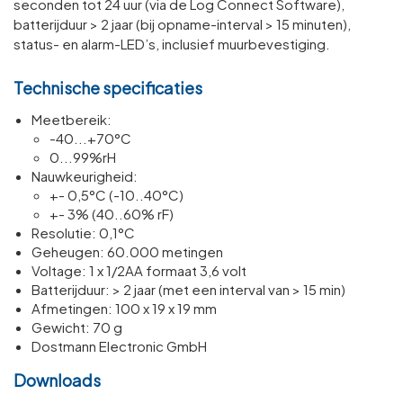
seconden tot 24 uur (via de Log Connect Software),
batterijduur > 2 jaar (bij opname-interval > 15 minuten),
status- en alarm-LED’s, inclusief muurbevestiging.
Technische specificaties
Meetbereik:
-40...+70°C
0...99%rH
Nauwkeurigheid:
+- 0,5°C (-10..40°C)
+- 3% (40..60% rF)
Resol­u­tie: 0,1°C
Geheugen: 60.000 metingen
Voltage: 1 x 1/​2AA formaat 3,6 volt
Batterijduur: > 2 jaar (met een interval van > 15 min)
Afmetingen: 100 x 19 x 19 mm
Gewicht: 70 g
Dostmann Electronic GmbH
Downloads