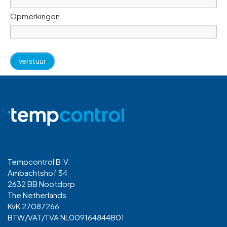
Opmerkingen
Tempcontrol B.V.
Ambachtshof 54
2632 BB Nootdorp
The Netherlands
KvK 27087266
BTW/VAT/TVA NL009164844B01