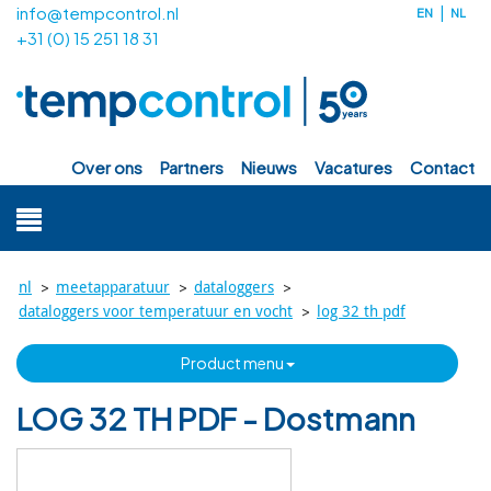
info@tempcontrol.nl
EN
NL
+31 (0) 15 251 18 31
over ons
partners
nieuws
vacatures
contact
>
>
>
nl
meetapparatuur
dataloggers
>
dataloggers voor temperatuur en vocht
log 32 th pdf
product menu
LOG 32 TH PDF - Dostmann