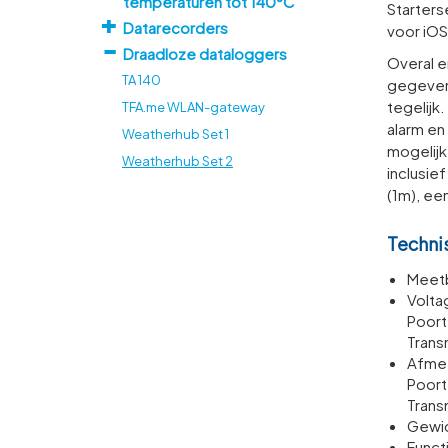
temperaturen tot 140°C
Starters
Datarecorders
voor iOS
Draadloze dataloggers
Overal e
TA 140
gegeven
tegelijk
TFA.me WLAN-gateway
alarm en
Weatherhub Set 1
mogelijk
Weatherhub Set 2
inclusie
(1m), ee
Techni
Meetb
Volta
Poort
Trans­
Afmet
Poort
Trans
Gewic
Func­