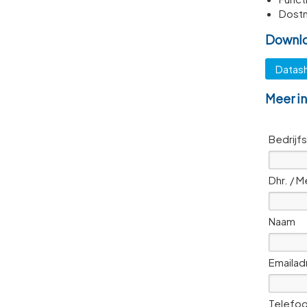
Dostm
Downl
Datash
Meer i
Bedrijf
Dhr. / M
Naam
Emailad
Telefo