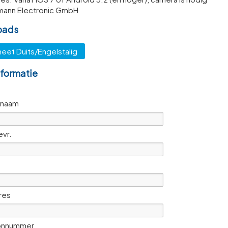
ann Electronic GmbH
oads
eet Duits/Engelstalig
nformatie
snaam
evr.
res
onnummer