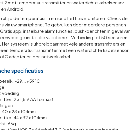
et 2 met temperatuurtransmitter en waterdichte kabelsensor
 en Android.
n altijd de temperatuur in en rond het huis monitoren. Check de
s via uw smartphone. Te gebruiken door meerdere personen
. Gratis app, instelbare alarmfuncties, push-berichten in geval va
 eenvoudige installatie via internet. Verbinding tot 50 sensoren
. Het systeem is uitbreidbaar met vele andere transmitters en
f een temperatuurtransmitter met een waterdichte kabelsensor
n AC adapter en een netwerkkabel.
sche specificaties
ereik: -29...+59°C
ge:
: voeding
mitter: 2 x 1,5 V AA formaat
ingen:
: 40 x 28 x 104mm
­mitter: 44 x 32 x 104mm
ht: 66g
ties: Vanaf iOS 7 of Android 3.2 (en hoger), camera is nodig