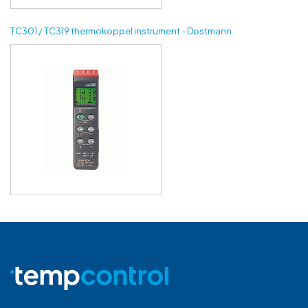
TC301 / TC319 thermokoppel instrument - Dostmann