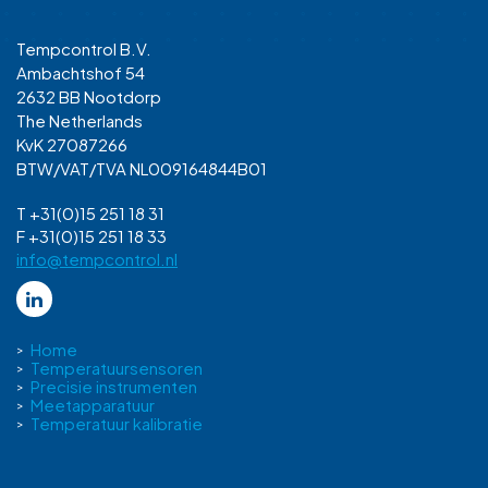
Tempcontrol B.V.
Ambachtshof 54
2632 BB Nootdorp
The Netherlands
KvK 27087266
BTW/VAT/TVA NL009164844B01
T +31(0)15 251 18 31
F +31(0)15 251 18 33
info@tempcontrol.nl
Home
Temperatuursensoren
Precisie instrumenten
Meetapparatuur
Temperatuur kalibratie