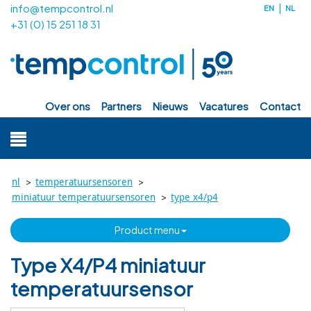
info@tempcontrol.nl
EN
NL
+31 (0) 15 251 18 31
over ons
partners
nieuws
vacatures
contact
>
>
nl
temperatuursensoren
>
miniatuur temperatuursensoren
type x4/p4
product menu
Type X4/P4 miniatuur
temperatuursensor