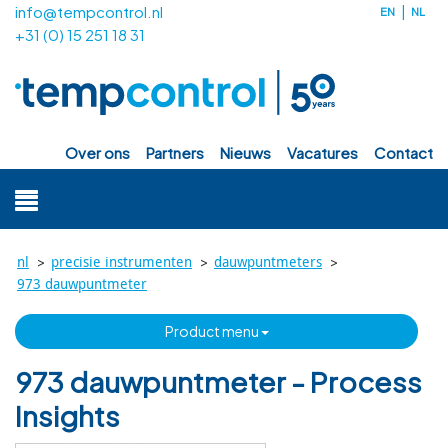
info@tempcontrol.nl
EN
NL
+31 (0) 15 251 18 31
over ons
partners
nieuws
vacatures
contact
>
>
>
nl
precisie instrumenten
dauwpuntmeters
973 dauwpuntmeter
product menu
973 dauwpuntmeter - Process
Insights