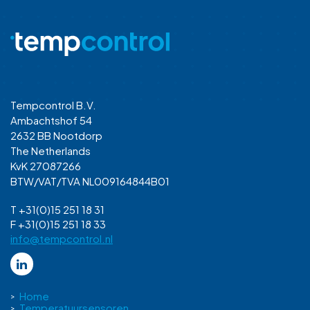
Tempcontrol B.V.
Ambachtshof 54
2632 BB Nootdorp
The Netherlands
KvK 27087266
BTW/VAT/TVA NL009164844B01
T +31(0)15 251 18 31
F +31(0)15 251 18 33
info@tempcontrol.nl
Home
Temperatuursensoren